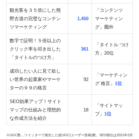
観光客を３５倍にした熊
「コンテンツ
野古道の完璧なコンテン
1,450
マーケティン
ツマーケティング
グ」圏外
数字で証明！５倍以上の
「タイトル つけ
クリック率を叩き出した
361
方」20位
「タイトルのつけ方」
成功したい人に見て欲し
「マーケティン
い世界の起業家やマーケ
92
グ 格言」
1位
ターの９９の格言
SEO効果アップ！サイト
「サイトマッ
マップの仕組みと理想的
18
プ」
1位
な作成方法を紹介
※UGC数…ツイッターで発生した総UGC(ユーザー投稿)数。SEO順位は2021年3月