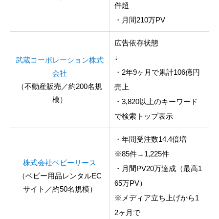
件超
・月間210万PV
広告依存状態
↓
武蔵コーポレーション株式
・2年9ヶ月で累計106億円
会社
（不動産販売／約200名規
売上
模）
・3,820以上のキーワード
で検索トップ表示
・年間受注数14.4倍増
※85件→1,225件
株式会社ベビーリース
・月間PV20万達成（最高1
（ベビー用品レンタルEC
65万PV）
サイト／約50名規模）
※メディア立ち上げから1
2ヶ月で