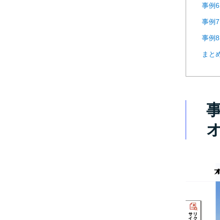
事例
事例7
事例8
まと