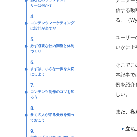
アニメー
あなたのブランドストー
リーは何か？
信する動
4.
る。（Wy
コンテンツマーケティング
は設計が全てだ
ユーザー
5.
必ず必要な社内調整と体制
いかに上
づくり
6.
そこでこ
まずは、小さな一歩を大切
本記事で
にしよう
例を紹介
7.
コンテンツ制作のコツを知
しい。
ろう
8.
また、私
多くの人が陥る失敗を知っ
ておこう
立ち
9.