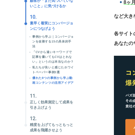
顧客が「まだ気づいていな
8ヶ
いこと」に気づけるか
など大き
10.
素早く着実にコンバージョ
ンにつなげよう
各サイト
事例から学ぶ｜コンバージョ
ンを改善する15の具体的手
あなたの
法
「CVから遠いキーワードで
記事を書いてもCVはとれな
い」というのは本当なのか？
私たちが良いと感じたホワイ
トペーパー事例5選
優れた8つの事例から学ぶ動
画コンテンツの活用アイデア
11.
正しく効果測定して成果を
引き上げよう
12.
精度を上げてもっともっと
成果を飛躍させよう