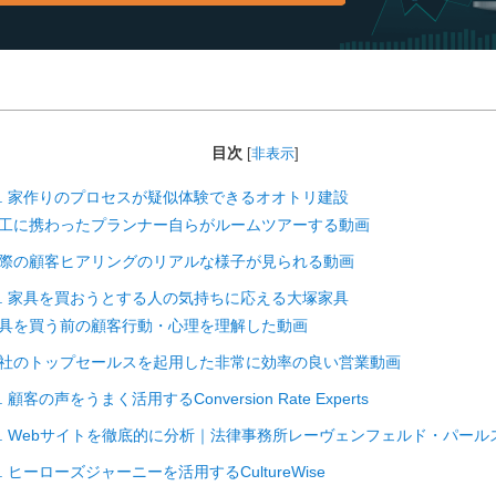
目次
[
非表示
]
1. 家作りのプロセスが疑似体験できるオオトリ建設
工に携わったプランナー自らがルームツアーする動画
際の顧客ヒアリングのリアルな様子が見られる動画
2. 家具を買おうとする人の気持ちに応える大塚家具
具を買う前の顧客行動・心理を理解した動画
社のトップセールスを起用した非常に効率の良い営業動画
 顧客の声をうまく活用するConversion Rate Experts
4. Webサイトを徹底的に分析｜法律事務所レーヴェンフェルド・パール
. ヒーローズジャーニーを活用するCultureWise