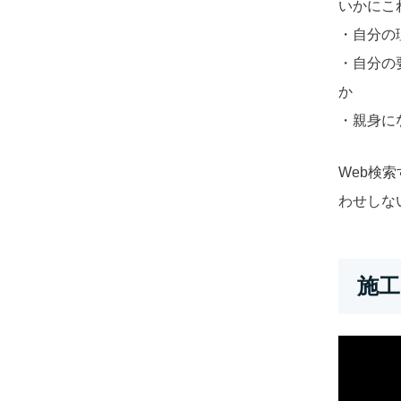
いかにこ
・自分の
・自分の
か
・親身に
Web検
わせしな
施