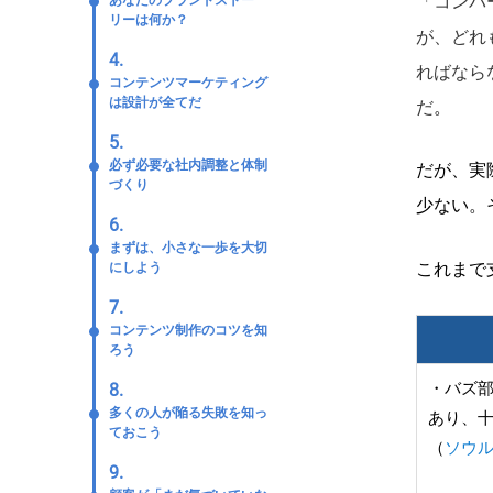
「コンバ
あなたのブランドストー
リーは何か？
が、どれ
4.
ればなら
コンテンツマーケティング
は設計が全てだ
だ
。
5.
必ず必要な社内調整と体制
だが、実
づくり
少ない。
6.
まずは、小さな一歩を大切
これまで
にしよう
7.
コンテンツ制作のコツを知
ろう
・バズ
8.
多くの人が陥る失敗を知っ
あり、
ておこう
（
ソウル
9.