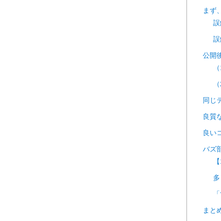
まず
誤
誤
公開
（
（
同じ
良質
良い
バズ
【
多
「
まと