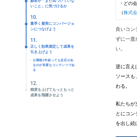
顧客が「まだ気づいていな
・どの
いこと」に気づけるか
（
株式
10.
素早く着実にコンバージョ
良いコン
ンにつなげよう
ずに一度
11.
正しく効果測定して成果を
い。
引き上げよう
公開後2年経っても反応があ
るのが良質なコンテンツであ
逆に言え
る
ソースも
12.
わる。
精度を上げてもっともっと
成果を飛躍させよう
私たちが
とにコン
を出し続