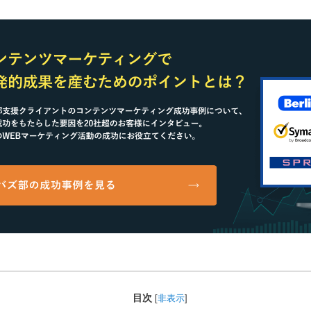
目次
[
非表示
]