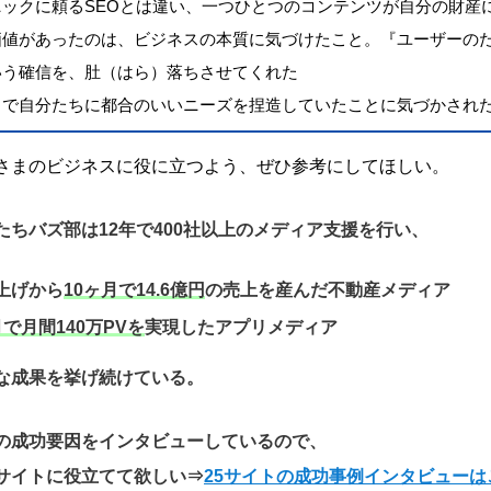
ニックに頼るSEOとは違い、一つひとつのコンテンツが自分の財産
価値があったのは、ビジネスの本質に気づけたこと。『ユーザーの
いう確信を、肚（はら）落ちさせてくれた
まで自分たちに都合のいいニーズを捏造していたことに気づかされ
さまのビジネスに役に立つよう、ぜひ参考にしてほしい。
たちバズ部は12年で400社以上のメディア支援を行い、
上げから
10ヶ月で14.6億円
の売上を産んだ不動産メディア
月で月間140万PVを
実現したアプリメディア
な成果を挙げ続けている。
の成功要因をインタビューしているので、
サイトに役立てて欲しい
⇒
25サイトの成功事例インタビューは