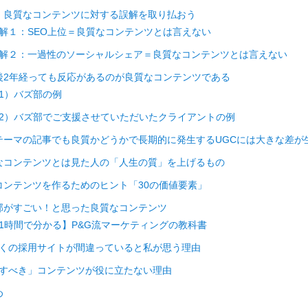
、良質なコンテンツに対する誤解を取り払おう
解１：SEO上位＝良質なコンテンツとは言えない
解２：一過性のソーシャルシェア＝良質なコンテンツとは言えない
後2年経っても反応があるのが良質なコンテンツである
1）バズ部の例
2）バズ部でご支援させていただいたクライアントの例
テーマの記事でも良質かどうかで長期的に発生するUGCには大きな差が
なコンテンツとは見た人の「人生の質」を上げるもの
コンテンツを作るためのヒント「30の価値要素」
部がすごい！と思った良質なコンテンツ
1時間で分かる】P&G流マーケティングの教科書
くの採用サイトが間違っていると私が思う理由
すべき」コンテンツが役に立たない理由
め