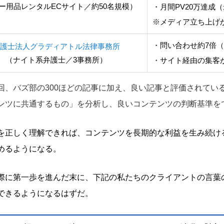
ー用品レンタルECサイト／約50名規模）
・月間PV20万達成（
※メディア立ち上げか
・問い合わせ約7倍（
護士法人グラディアトル法律事務所
（ナイト系弁護士／3事務所）
・サイト経由の集客が
回、バズ部の300ほどの記事に加え、良い記事と評価されてい
ンツに共通するもの」を分析し、良いコンテンツの判断基準を
を正しく理解できれば、コンテンツを長期的な利益を生み続け
めるようになる。
際に第一歩を進んだ末に、下記の私たちのクライアントの言葉
できるようになるはずだ。