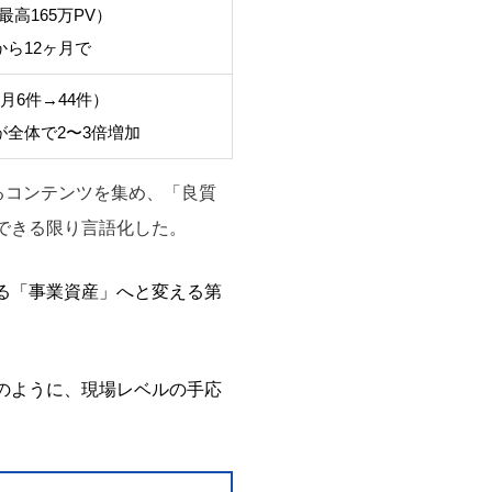
最高165万PV）
ら12ヶ月で
月6件→44件）
全体で2〜3倍増加
るコンテンツを集め、「良質
できる限り言語化した。
る「事業資産」へと変える第
のように、現場レベルの手応