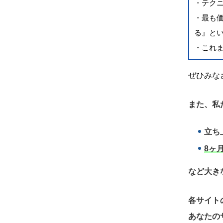
・テク
・最も
る』と
・これ
ぜひみな
また、私
立ち
8ヶ
など大き
各サイト
あなたの