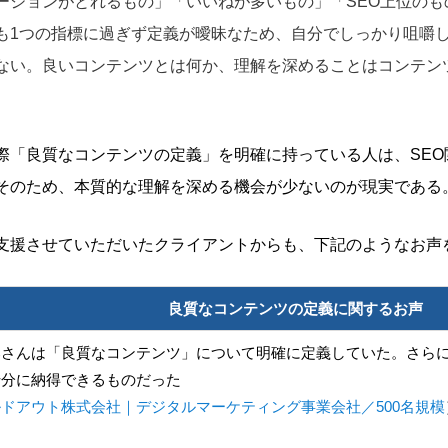
ージョンがとれるもの」「いいねが多いもの」「SEO上位のも
も1つの指標に過ぎず定義が曖昧なため、自分でしっかり咀嚼
ない。良いコンテンツとは何か、理解を深めることはコンテン
際「良質なコンテンツの定義」を明確に持っている人は、SEO
そのため、本質的な理解を深める機会が少ないのが現実である
支援させていただいたクライアントからも、下記のようなお声
良質なコンテンツの定義に関するお声
部さんは「良質なコンテンツ」について明確に定義していた。さら
十分に納得できるものだった
ドアウト株式会社｜デジタルマーケティング事業会社／500名規模