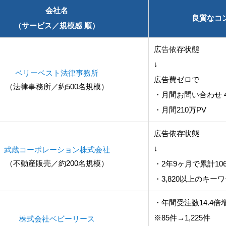
会社名
良質なコ
（サービス／規模感 順）
広告依存状態
↓
ベリーベスト法律事務所
広告費ゼロで
（法律事務所／約500名規模）
・月間お問い合わせ 4
・月間210万PV
広告依存状態
↓
武蔵コーポレーション株式会社
（不動産販売／約200名規模）
・2年9ヶ月で累計10
・3,820以上のキ
・年間受注数14.4倍
※85件→1,225件
株式会社ベビーリース