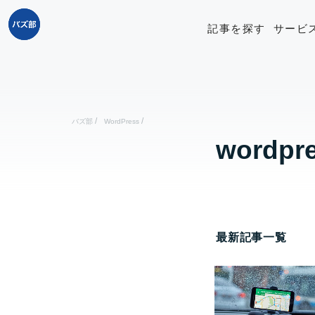
記事を探す
サービ
/
/
バズ部
WordPress
wordp
最新記事一覧