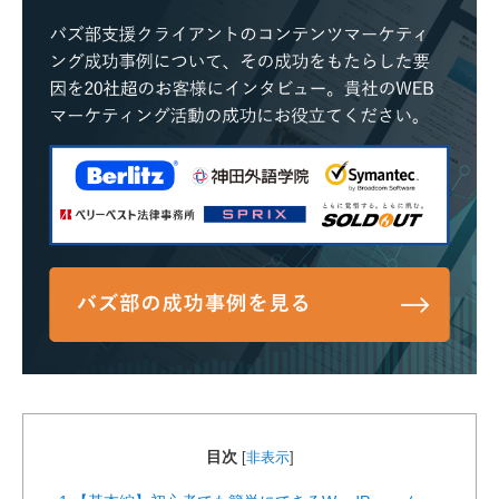
目次
[
非表示
]