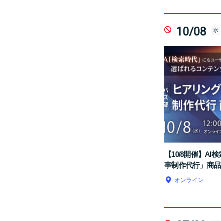
10/08
水
【10/8開催】A
事制作代行」商品
オンライン