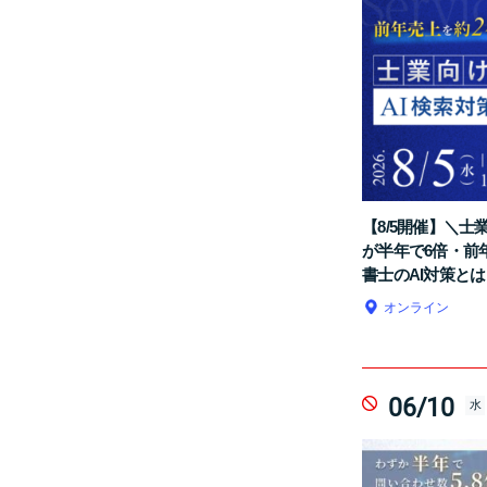
【8/5開催】＼
が半年で6倍・前
書士のAI対策とは
オンライン
06/10
水