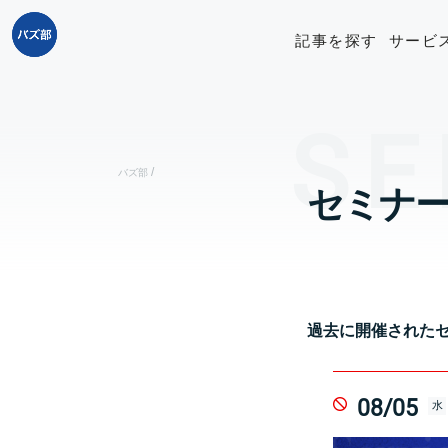
記事を探す
サービ
/
バズ部
セミナ
過去に開催された
08/05
水