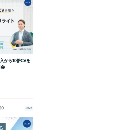
入から10倍CVを
明会
00
2026