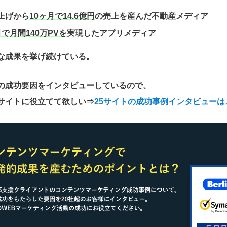
上げから
10ヶ月で14.6億円
の売上を産んだ不動産メディア
月で月間140万PVを
実現したアプリメディア
な成果を挙げ続けている。
の成功要因をインタビューしているので、
サイトに役立てて欲しい
⇒
25サイトの成功事例インタビューは