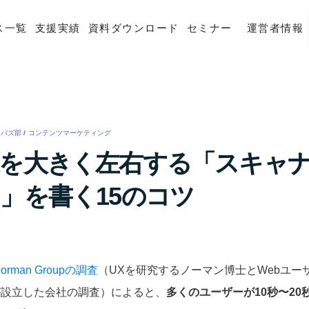
ス一覧
支援実績
資料ダウンロード
セミナー
運営者情報
バズ部
/
コンテンツマーケティング
/
を大きく左右する「スキャ
」を書く15のコツ
 Norman Groupの調査
（UXを研究するノーマン博士とWebユー
enが設立した会社の調査）によると、
多くのユーザーが10秒〜2