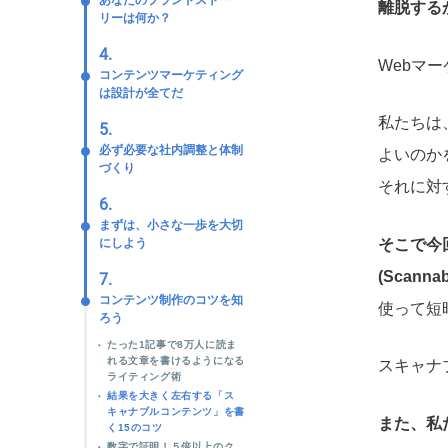
あなたのブランドストー
離脱する
リーは何か？
4.
Webマ
コンテンツマーケティング
は設計が全てだ
私たちは
5.
必ず必要な社内調整と体制
よいのか
づくり
それに対
6.
まずは、小さな一歩を大切
そこで今
にしよう
(Scanna
7.
コンテンツ制作のコツを知
使って短
ろう
たった1記事で8万人に読ま
れる文章を書けるようになる
スキャナ
ライティング術
結果を大きく左右する「ス
キャナブルコンテンツ」を書
また、私
く15のコツ
数字で証明！５倍以上のク