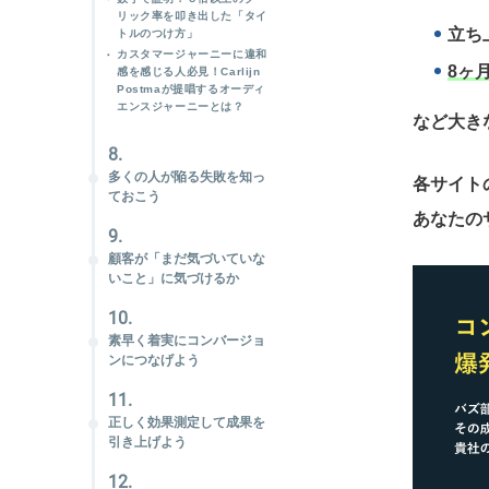
リック率を叩き出した「タイ
立ち
トルのつけ方」
カスタマージャーニーに違和
8ヶ
感を感じる人必見！Carlijn
Postmaが提唱するオーディ
エンスジャーニーとは？
など大き
8.
多くの人が陥る失敗を知っ
各サイト
ておこう
あなたの
9.
顧客が「まだ気づいていな
いこと」に気づけるか
10.
素早く着実にコンバージョ
ンにつなげよう
11.
正しく効果測定して成果を
引き上げよう
12.