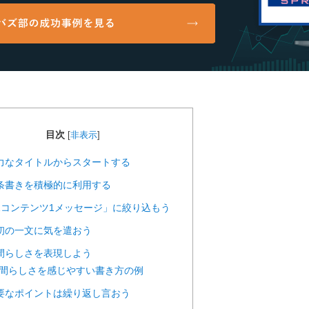
目次
[
非表示
]
 強力なタイトルからスタートする
 箇条書きを積極的に利用する
 「1コンテンツ1メッセージ」に絞り込もう
最初の一文に気を遣おう
人間らしさを表現しよう
間らしさを感じやすい書き方の例
 重要なポイントは繰り返し言おう