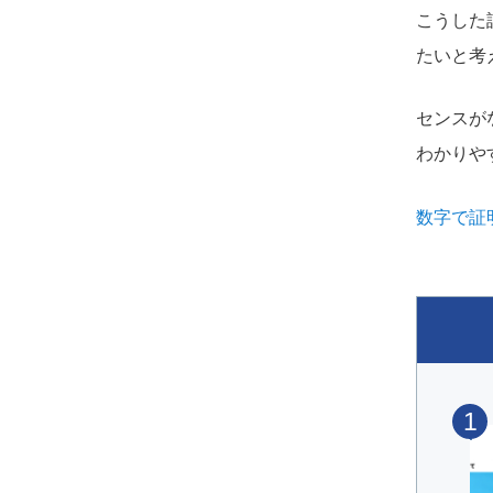
こうした
たいと考
センスが
わかりや
数字で証
1