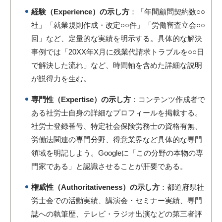
経験（Experience）の示し方
：「年間顧問契約数○○
社」「就業規則作成・改定○○件」「労働審査立会○○
回」など、定量的な実績を明示する。具体的な解決
事例では「20XX年X月に残業代請求トラブルを○○日
で解決した流れ」など、時間軸を含めた詳細な説明
が説得力を生む。
専門性（Expertise）の示し方
：コンテンツ作成者で
ある社労士自身の詳細なプロフィールを掲載する。
社労士登録番号、特定社会保険労務士の資格有無、
労働法関連の専門分野、得意業界など具体的な専門
領域を明記しよう。Googleに「この分野の本物の専
門家である」と認識させることが肝要である。
権威性（Authoritativeness）の示し方
：都道府県社
労士会での活動実績、講演会・セミナー実績、専門
誌への
執筆
歴
、テレビ・ラジオ出演などの第三者評