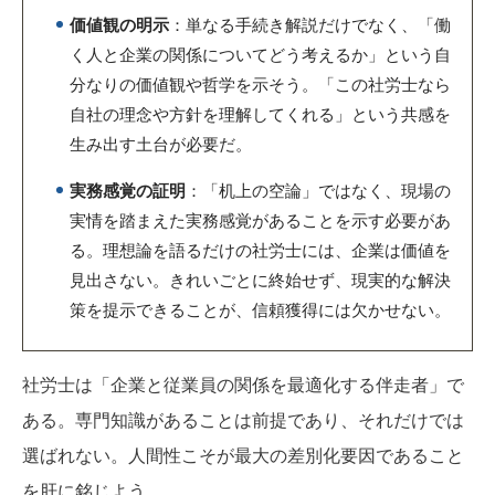
価値観の明示
：単なる手続き解説だけでなく、「働
く人と企業の関係についてどう考えるか」という自
分なりの価値観や哲学を示そう。「この社労士なら
自社の理念や方針を理解してくれる」という共感を
生み出す土台が必要だ。
実務感覚の証明
：「机上の空論」ではなく、現場の
実情を踏まえた実務感覚があることを示す必要があ
る。理想論を語るだけの社労士には、企業は価値を
見出さない。きれいごとに終始せず、現実的な解決
策を提示できることが、信頼獲得には欠かせない。
社労士は「企業と従業員の関係を最適化する伴走者」で
ある。専門知識があることは前提であり、それだけでは
選ばれない。人間性こそが最大の差別化要因であること
を肝に銘じよう。