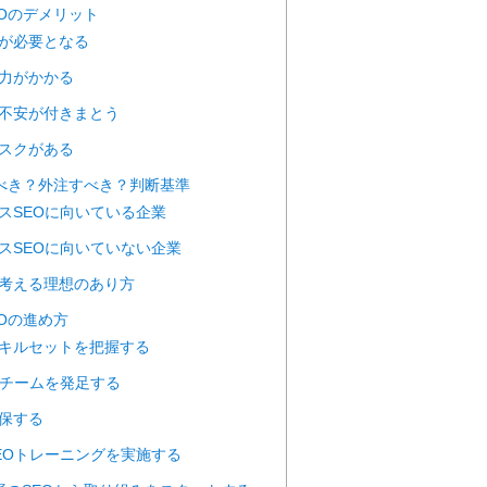
EOのデメリット
知識が必要となる
と労力がかかる
への不安が付きまとう
化リスクがある
製すべき？外注すべき？判断基準
ハウスSEOに向いている企業
ハウスSEOに向いていない企業
部が考える理想のあり方
EOの進め方
のスキルセットを把握する
SEOチームを発足する
確保する
なSEOトレーニングを実施する