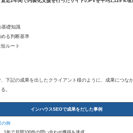
、
直近2年間で内製化支援を行ったサイトのPVを平均1,129％増
の基礎知識
極める判断基準
最短ルート
で、下記の成果を出したクライアント様のように、成果につな
きる。
インハウスSEOで成果をだした事例
業の例
、1年で月間100件の問い合わせ獲得を達成