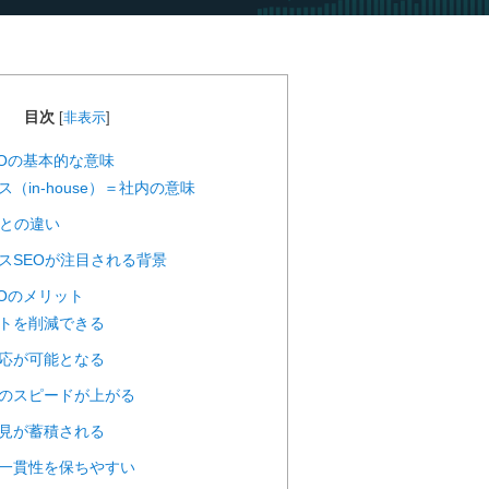
目次
[
非表示
]
EOの基本的な意味
ウス（in-house）＝社内の意味
EOとの違い
ハウスSEOが注目される背景
EOのメリット
コストを削減できる
な対応が可能となる
決定のスピードが上がる
に知見が蓄積される
ンド一貫性を保ちやすい