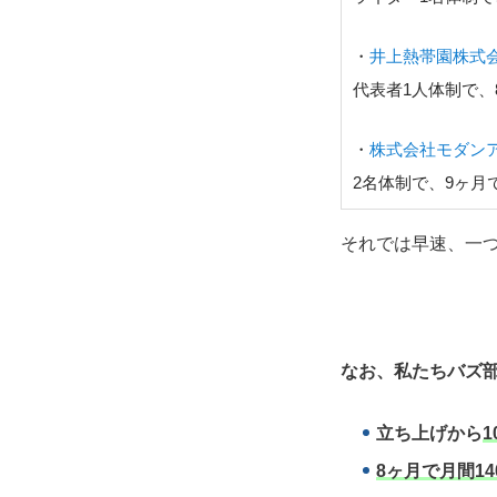
・
井上熱帯園株式
代表者1人体制で、
・
株式会社モダン
2名体制で、9ヶ月で
それでは早速、一
なお、私たちバズ部
立ち上げから
1
8ヶ月で月間14