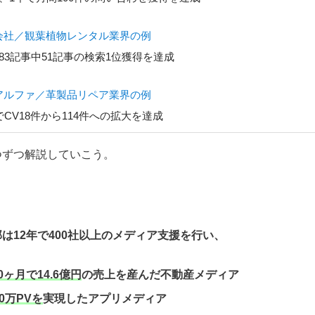
会社／観葉植物レンタル業界の例
83記事中51記事の検索1位獲得を達成
アルファ／革製品リペア業界の例
CV18件から114件への拡大を達成
つずつ解説していこう。
は12年で400社以上のメディア支援を行い、
0ヶ月で14.6億円
の売上を産んだ不動産メディア
0万PVを
実現したアプリメディア