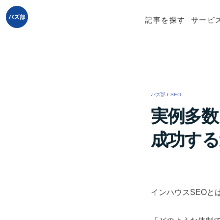
記事を探す
サービ
バズ部
/
SEO
/
実例多数
成功する
インハウスSEOと