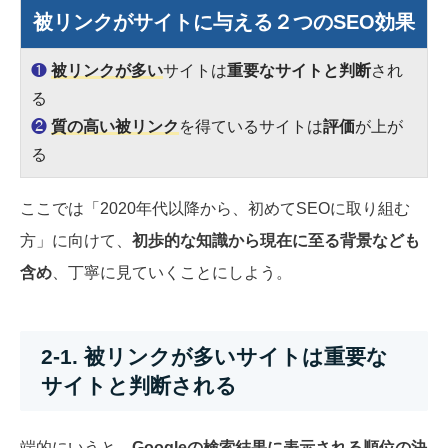
被リンクがサイトに与える２つのSEO効果
❶
被リンクが多い
サイトは
重要なサイトと判断
され
る
❷
質の高い被リンク
を得ているサイトは
評価
が上が
る
ここでは「2020年代以降から、初めてSEOに取り組む
方」に向けて、
初歩的な知識から現在に至る背景なども
含め
、丁寧に見ていくことにしよう。
2-1. 被リンクが多いサイトは重要な
サイトと判断される
端的にいうと、
Googleの検索結果に表示される順位の決