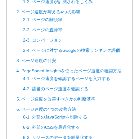
1-2. ページ速度が計測されるしくみ
2. ページ速度が与える4つの影響
2-1. ページの離脱率
2-2. ページの直帰率
2-3. コンバージョン
2-4. ページに対するGoogleの検索ランキング評価
3. ページ速度の目安
4. PageSpeed Insightsを使ったページ速度の確認方法
4-1. ページ速度を確認するページを入力する
4-2. 該当のページ速度を確認する
5. ページ速度を改善すべきかの判断基準
6. ページ速度の4つの改善方法
6-1. 外部のJavaScriptを削除する
6-2. 外部のCSSを最適化する
6-3. リソースのデータを軽量化する