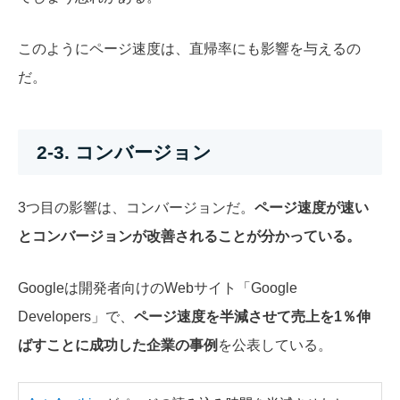
このようにページ速度は、直帰率にも影響を与えるの
だ。
2-3. コンバージョン
3つ目の影響は、コンバージョンだ。
ページ速度が速い
とコンバージョンが改善されることが分かっている。
Googleは開発者向けのWebサイト「Google
Developers」で、
ページ速度を半減させて売上を1％伸
ばすことに成功した企業の事例
を公表している。