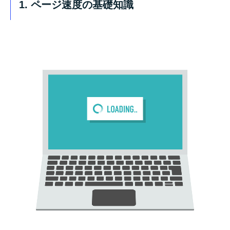
1. ページ速度の基礎知識