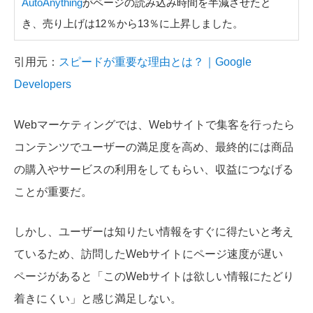
AutoAnything
がページの読み込み時間を半減させたと
き、売り上げは12％から13％に上昇しました。
引用元：
スピードが重要な理由とは？｜Google
Developers
Webマーケティングでは、Webサイトで集客を行ったら
コンテンツでユーザーの満足度を高め、最終的には商品
の購入やサービスの利用をしてもらい、収益につなげる
ことが重要だ。
しかし、ユーザーは知りたい情報をすぐに得たいと考え
ているため、訪問したWebサイトにページ速度が遅い
ページがあると「このWebサイトは欲しい情報にたどり
着きにくい」と感じ満足しない。