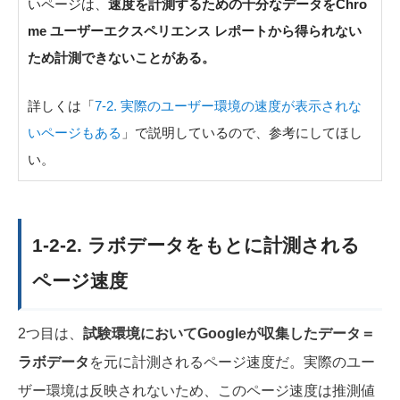
いページは、
速度を計測するための十分なデータをChro
me ユーザーエクスペリエンス レポートから得られない
ため計測できないことがある。
詳しくは「
7-2. 実際のユーザー環境の速度が表示されな
いページもある
」で説明しているので、参考にしてほし
い。
1-2-2. ラボデータをもとに計測される
ページ速度
2つ目は、
試験環境においてGoogleが収集したデータ＝
ラボデータ
を元に計測されるページ速度だ。実際のユー
ザー環境は反映されないため、このページ速度は推測値