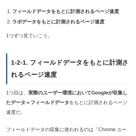
フィールドデータをもとに計測されるページ速度
ラボデータをもとに計測されるページ速度
1つずつ見ていこう。
1-2-1. フィールドデータをもとに計測さ
れるページ速度
1つ目は、
実際のユーザー環境においてGoogleが収集し
たデータ＝フィールドデータ
をもとに計測されるページ
速度だ。
フィールドデータの収集に使われるのは「Chrome ユー