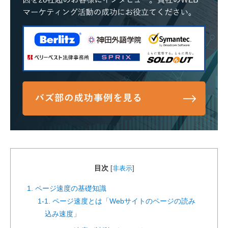
目次
[
非表示
]
1. ページ速度の基礎知識
1-1. ページ速度とは「Webサイトのページの読み
込み速度」