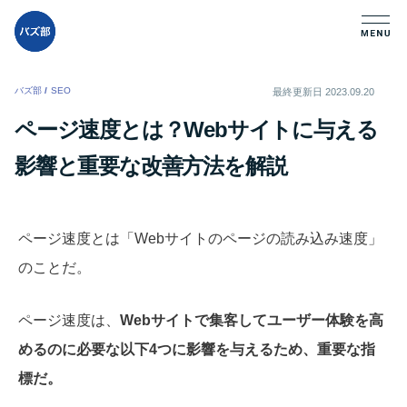
バズ部
/
SEO
/
最終更新日
2023.09.20
ページ速度とは？Webサイトに与える
影響と重要な改善方法を解説
ページ速度とは「Webサイトのページの読み込み速度」
のことだ。
ページ速度は、
Webサイトで集客してユーザー体験を高
めるのに必要な以下4つに影響を与えるため、重要な指
標だ。