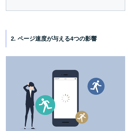
2. ページ速度が与える4つの影響