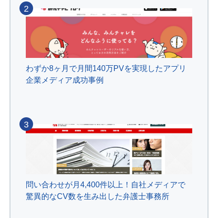
2
わずか8ヶ月で月間140万PVを実現したアプリ
企業メディア成功事例
3
問い合わせが月4,400件以上！自社メディアで
驚異的なCV数を生み出した弁護士事務所