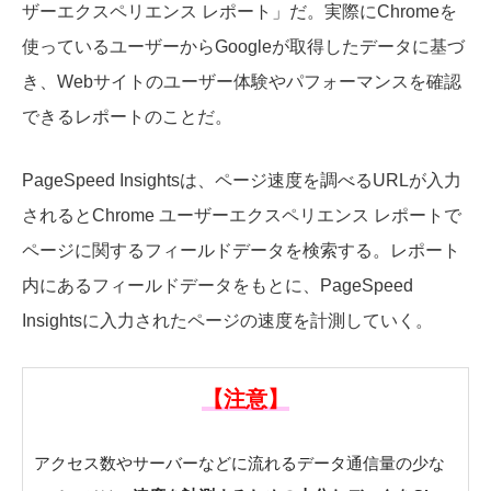
ザーエクスペリエンス レポート」だ。実際にChromeを
使っているユーザーからGoogleが取得したデータに基づ
き、Webサイトのユーザー体験やパフォーマンスを確認
できるレポートのことだ。
PageSpeed Insightsは、ページ速度を調べるURLが入力
されるとChrome ユーザーエクスペリエンス レポートで
ページに関するフィールドデータを検索する。レポート
内にあるフィールドデータをもとに、PageSpeed
Insightsに入力されたページの速度を計測していく。
【注意】
アクセス数やサーバーなどに流れるデータ通信量の少な