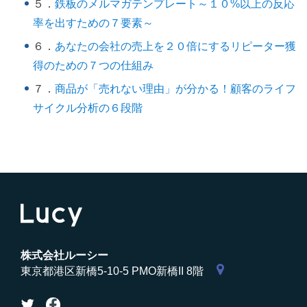
５．
鉄板のメルマガテンプレート～１０%以上の反応
率を出すための７要素～
６．
あなたの会社の売上を２０倍にするリピーター獲
得のための７つの仕組み
７．
商品が「売れない理由」が分かる！顧客のライフ
サイクル分析の６段階
株式会社ルーシー
東京都港区新橋5-10-5 PMO新橋II 8階