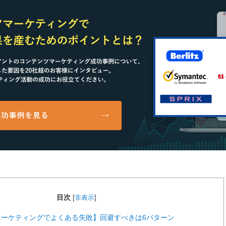
目次
[
非表示
]
マーケティングでよくある失敗】回避すべきは6パターン