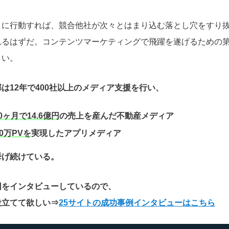
りに行動すれば、競合他社が次々とはまり込む落とし穴をすり
れるはずだ。コンテンツマーケティングで飛躍を遂げるための
しい。
は12年で400社以上のメディア支援を行い、
0ヶ月で14.6億円
の売上を産んだ不動産メディア
0万PVを
実現したアプリメディア
挙げ続けている。
因をインタビューしているので、
役立てて欲しい
⇒
25サイトの成功事例インタビューはこちら