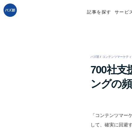
記事を探す
サービ
バズ部
/
コンテンツマーケティ
700社
ングの頻
「コンテンツマー
して、確実に回避