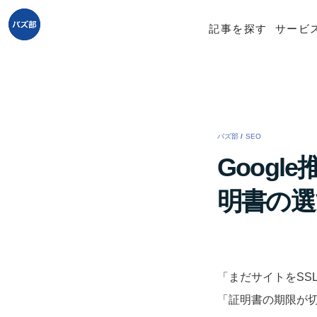
記事を探す
サービ
バズ部
/
SEO
/
Googl
明書の選
「まだサイトをSS
「証明書の期限が