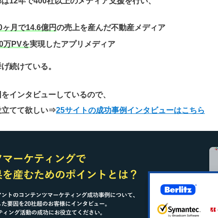
は12年で400社以上のメディア支援を行い、
0ヶ月で14.6億円
の売上を産んだ不動産メディア
0万PVを
実現したアプリメディア
挙げ続けている。
因をインタビューしているので、
役立てて欲しい
⇒
25サイトの成功事例インタビューはこちら