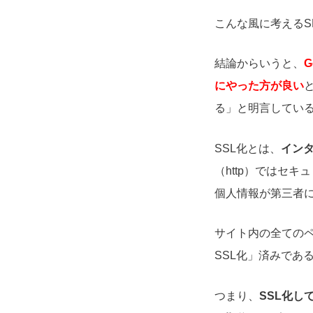
こんな風に考えるS
結論からいうと、
にやった方が良い
る」と明言してい
SSL化とは、
イン
（http）ではセキ
個人情報が第三者
サイト内の全てのペ
SSL化」済みであ
つまり、
SSL化し