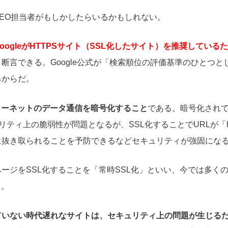
EO担当者がもしかしたらいるかもしれない。
GoogleがHTTPSサイト（SSL化したサイト）を推奨している
と断言できる。Google公式が「検索順位の評価基準のひとつと
るからだ。
ターネットのデータ通信を暗号化すること
である。暗号化され
ュリティ上の脆弱性が問題となるが、SSL化することでURLが「h
に抜き取られることを予防できるなどセキュリティが強固にな
ージをSSL化することを「常時SSL化」といい、今では多く
る。
ていない時代遅れなサイトは、セキュリティ上の問題が生じるだ