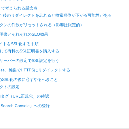
ことで考えられる懸念点
SL化した後のリダイレクトを忘れると検索順位が下がる可能性がある
ェアボタンの件数がリセットされる（影響は限定的）
L証明書とそれぞれのSEO効果
ssサイトをSSL化する手順
に応じて有料のSSL証明書を購入する
タルサーバーの設定でSSL設定を行う
taccess」編集でHTTPSにリダイレクトする
ためSSL化の後に必ずやるべきこと
イレクトの設定
nicalタグ（URL正規化）の確認
e Search Console」への登録