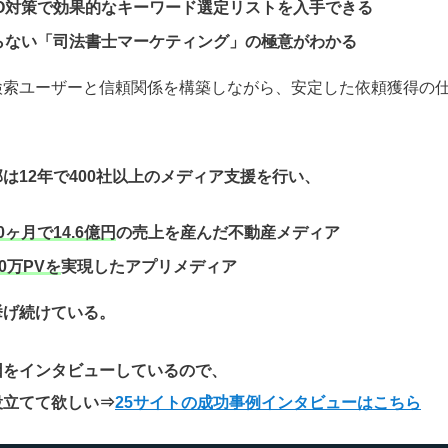
O対策で効果的なキーワード選定リストを入手できる
らない「司法書士マーケティング」の極意がわかる
検索ユーザーと信頼関係を構築しながら、安定した依頼獲得の
は12年で400社以上のメディア支援を行い、
0ヶ月で14.6億円
の売上を産んだ不動産メディア
0万PVを
実現したアプリメディア
挙げ続けている。
因をインタビューしているので、
役立てて欲しい
⇒
25サイトの成功事例インタビューはこちら