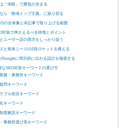
書士は「体験」で勝負が決まる
以下なら「狭域トップ主義」に振り切る
：SEOの全体像と本記事で取り上げる範囲
SEO対策で押さえるべき特徴とポイント
用語とユーザー語の両方をしっかり扱う
ニーズと将来ニーズの2段ロケットを構える
-A-TがGoogleに明示的に伝わる設計を徹底する
最適なSEO対策キーワードの選び方
名＋業務・事務所キーワード
き＋疑問キーワード
・トラブル状況キーワード
者特化キーワード
正・制度解説キーワード
検討・事務所選び系キーワード