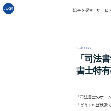
記事を探す
サービ
バズ部
/
SEO
/
「司法書
書士特有
「司法書士のホー
「どうすれば検索