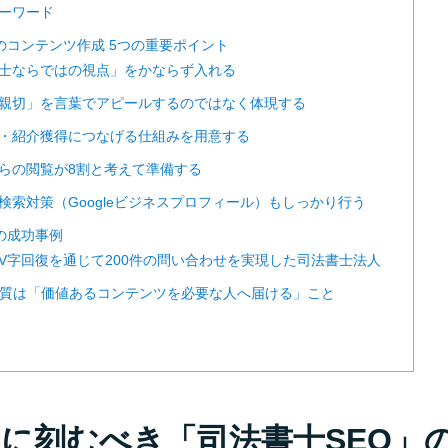
キーワード
EOのコンテンツ作成 5つの重要ポイント
法書士ならではの視点」をかならず入れる
丁寧・親切」を言葉でアピールするのではなく体現する
定客化・紹介獲得につなげる仕組みを用意する
ホからの閲覧が8割と考えて準備する
カル検索対策（Googleビジネスプロフィール）もしっかり行う
Oの成功事例
トのV字回復を通じて200件の問い合わせを実現した司法書士法人
Oの本質は「価値あるコンテンツを必要な人へ届ける」こと
最初に刻むべき「司法書士SEO」