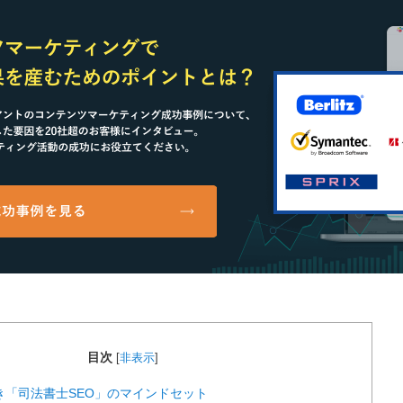
目次
[
非表示
]
べき「司法書士SEO」のマインドセット