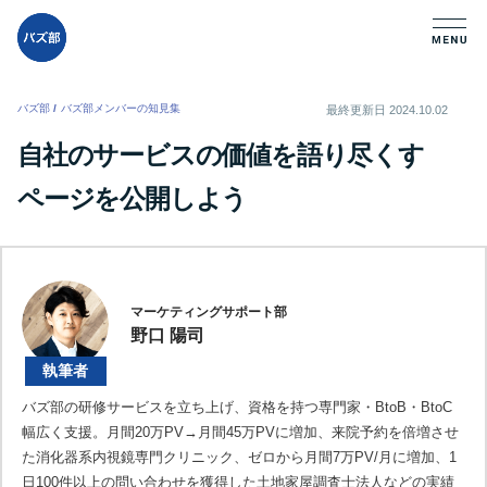
バズ部
/
バズ部メンバーの知見集
/
最終更新日
2024.10.02
自社のサービスの価値を語り尽くす
ページを公開しよう
マーケティングサポート部
野口 陽司
執筆者
バズ部の研修サービスを立ち上げ、資格を持つ専門家・BtoB・BtoC
幅広く支援。月間20万PV→月間45万PVに増加、来院予約を倍増させ
た消化器系内視鏡専門クリニック、ゼロから月間7万PV/月に増加、1
日100件以上の問い合わせを獲得した土地家屋調査士法人などの実績