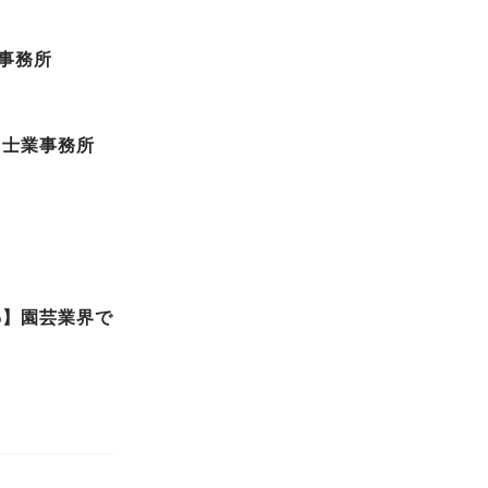
士事務所
た士業事務所
5%】園芸業界で