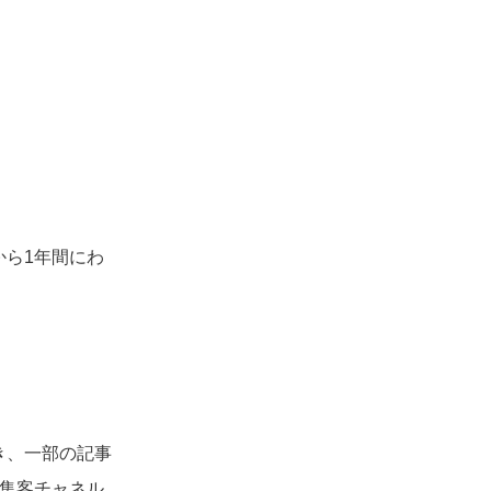
から1年間にわ
。
き、一部の記事
た集客チャネル