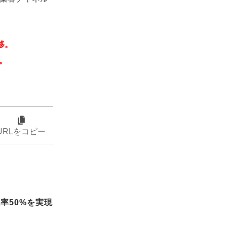
移。
。
URLをコピー
率50%を実現