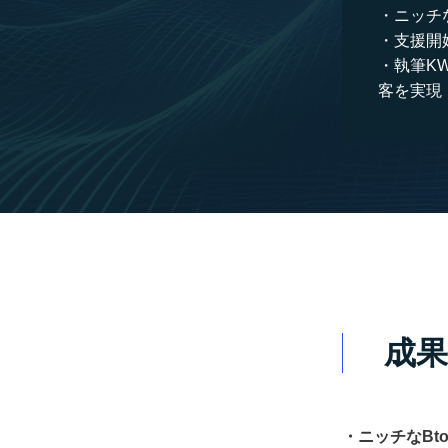
ニッチ
支援開
執筆K
客を実現
成果
・ニッチなBt