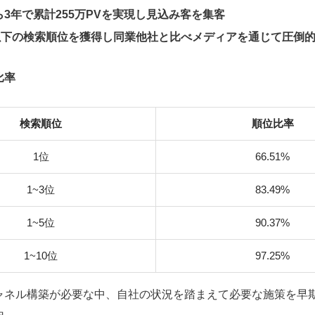
3年で累計255万PVを実現し見込み客を集客
以下の検索順位を獲得し同業他社と比べメディアを通じて圧倒
比率
検索順位
順位比率
1位
66.51%
1~3位
83.49%
1~5位
90.37%
1~10位
97.25%
ャネル構築が必要な中、自社の状況を踏まえて必要な施策を早