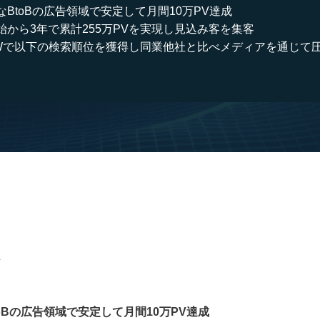
なBtoBの広告領域で安定して月間10万PV達成
始から3年で累計255万PVを実現し見込み客を集客
Wで以下の検索順位を獲得し同業他社と比べメディアを通じて
oBの広告領域で安定して月間10万PV達成