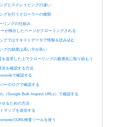
ーリングとスクレイピングの違い
ーリングを行うクローラーの種類
クローリングの仕組み
ローラーが検出したページがクローリングされる
ローリングではテキストデータで情報を読み込む
ローリングの頻度は高い方が良い
の質を追求した上でクローリングの最適化に取り組もう
グ状況を確認する方法
h Consoleで確認する
bサーバーのログで確認する
ル（Google Bulk Inspect URLs）で確認する
グさせるための方法
Lサイトマップを送信する
ch ConsoleのURL検査ツールを使う