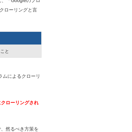
「Googleのプロ
をクローリングと言
ること
グラムによるクローリ
にクローリングされ
で、然るべき方策を