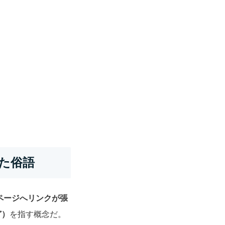
えた俗語
bページへリンクが張
ど）
を指す概念だ。