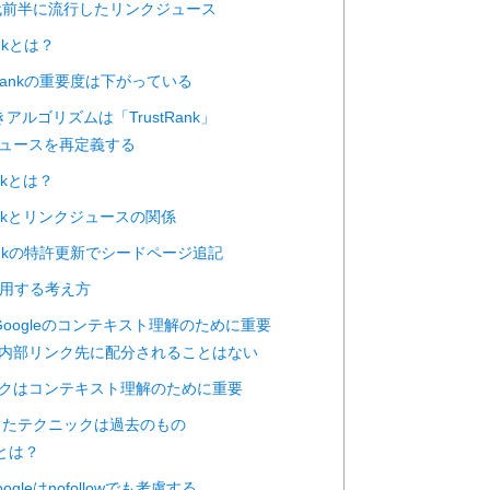
00年代前半に流行したリンクジュース
ankとは？
geRankの重要度は下がっている
きアルゴリズムは「TrustRank」
クジュースを再定義する
Rankとは？
stRankとリンクジュースの関係
eRankの特許更新でシードページ追記
に活用する考え方
Googleのコンテキスト理解のために重要
価が内部リンク先に配分されることはない
リンクはコンテキスト理解のために重要
wを使ったテクニックは過去のもの
owとは？
oogleはnofollowでも考慮する