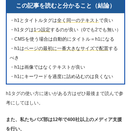
この記事を読むと分かること（結論）
・h1とタイトルタグは
全く同一のテキスト
で良い
・h1タグは
1つ設定
するのが良い（0でも2でも無い）
・CMSを使う場合は自動的にタイトル＝h1になる
・h1は
ページの最初に一番大きなサイズで配置
する
べき
・h1は画像ではなくテキストが良い
・h1にキーワードを過度に詰め込むのは良くない
h1タグの使い方に迷いがある方はぜひ最後まで読んで参
考にしてほしい。
また、私たちバズ部は12年で400社以上のメディア支援
を行い、