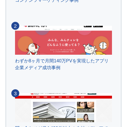
コンテンツマーケティング事例
2
わずか8ヶ月で月間140万PVを実現したアプリ
企業メディア成功事例
3