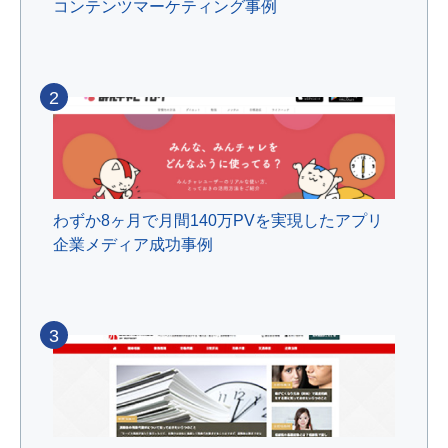
コンテンツマーケティング事例
2
わずか8ヶ月で月間140万PVを実現したアプリ
企業メディア成功事例
3