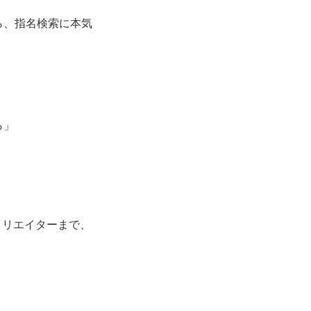
ら、指名検索に本気
ら」
ィリエイターまで、
。