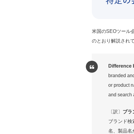
米国のSEOツール
のとおり解説され
Difference
branded and
or product 
and search 
〔訳〕
ブラ
ブランド検
名、製品名