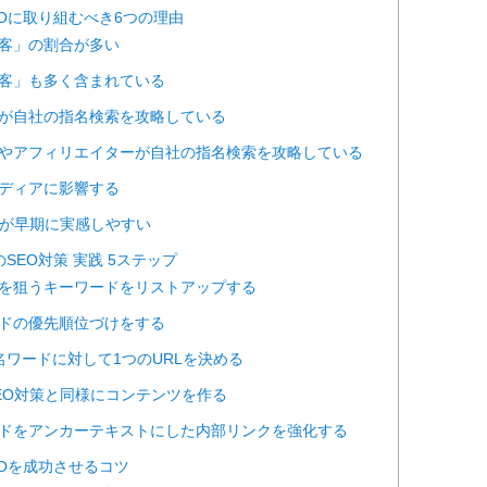
SEOに取り組むべき6つの理由
すぐ客」の割合が多い
存顧客」も多く含まれている
他社が自社の指名検索を攻略している
売業者やアフィリエイターが自社の指名検索を攻略している
者メディアに影響する
O効果が早期に実感しやすい
のSEO対策 実践 5ステップ
検索を狙うキーワードをリストアップする
ワードの優先順位づけをする
の指名ワードに対して1つのURLを決める
のSEO対策と同様にコンテンツを作る
名ワードをアンカーテキストにした内部リンクを強化する
EOを成功させるコツ