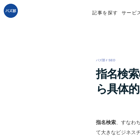
記事を探す
サービ
バズ部
/
SEO
/
指名検索
ら具体的
指名検索
、すなわ
て大きなビジネス