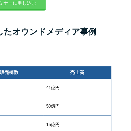
ミナーに申し込む
破したオウンドメディア事例
販売棟数
売上高
41億円
50億円
15億円