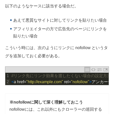
以下のようなケースに該当する場合だ。
あえて悪質なサイトに対してリンクを貼りたい場合
アフィリエイターの方で広告先のページにリンクを
貼りたい場合
こういう時には、次のようにリンクに nofollow というタ
グを追加しておく必要がある。
1
//リンク先にリンク効果を渡したくない場合の設定方法
2
<
a
href
=
"http://example.com"
rel
=
"nofollow"
>
アンカーテ
※nofollowに関して深く理解しておこう
nofollowには、これ以外にもクローラーの巡回する