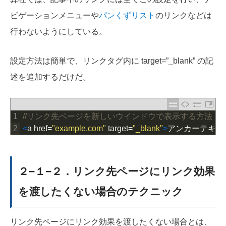
ビゲーションメニューや
パンくずリスト
のリンクなどは
行わないようにしている。
設定方法は簡単で、リンクタグ内に target=”_blank” の記
述を追加するだけだ。
1
//リンク先ページを新しいウインドウで表示する方法
2
<
a
href
=
"example.com"
target
=
"_blank"
>
アンカーテキス
２−１−２．リンク先ページにリンク効果
を渡したくない場合のテクニック
リンク先ページにリンク効果を渡したくない場合とは、