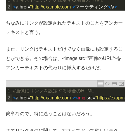
2
<
a
href
=
"http://example.com"
>
マーケティング
<
/
a
>
ちなみにリンクが設定されたテキストのことをアンカー
テキストと言う。
また、リンクはテキストだけでなく画像にも設定するこ
とができる。その場合は、<image src=”画像のURL”>を
アンカーテキストの代わりに挿入するだけだ。
1
//画像にリンクを設定する場合のHTML
2
<
a
href
=
"http://example.com"
>
<
img 
src
=
"https://exapmle
簡単なので、特に迷うことはないだろう。
さてリンクタグに関して、押さえておいて欲しいテク