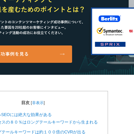
目次
[
非表示
]
SEOには絶大な効果がある
セスの８０％はロングテールキーワードから生まれる
グテールキーワードは約１００倍のCVRが出る