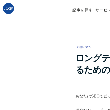
記事を探す
サービ
バズ部
/
SEO
/
ロングテ
るための
あなたはSEOでビ