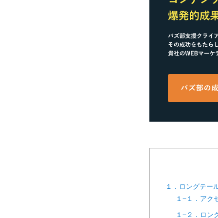
１．ロングテール
１−１．アク
１−２．ロン