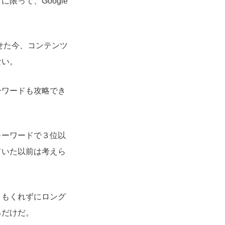
って、Google
せた今、コンテンツ
ない。
ーワードも攻略でき
キーワードで３位以
ていた以前は考えら
目もくれずにロング
るだけだ。