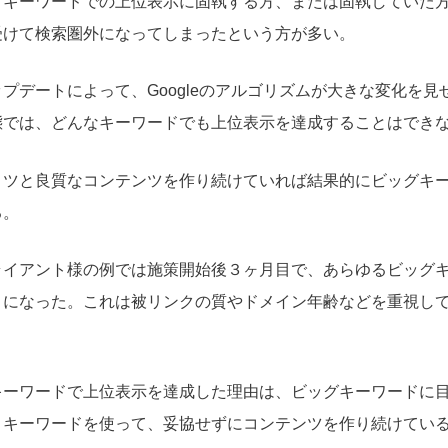
キーワードでの上位表示に固執する方、または固執していた方に限
受けて検索圏外になってしまったという方が多い。
プデートによって、Googleのアルゴリズムが大きな変化を見
態では、どんなキーワードでも上位表示を達成することはでき
コツと良質なコンテンツを作り続けていれば結果的にビッグキ
る。
ライアント様の例では施策開始後３ヶ月目で、あらゆるビッグ
うになった。これは被リンクの質やドメイン年齢などを重視し
。
キーワードで上位表示を達成した理由は、ビッグキーワードに
）キーワードを使って、妥協せずにコンテンツを作り続けてい