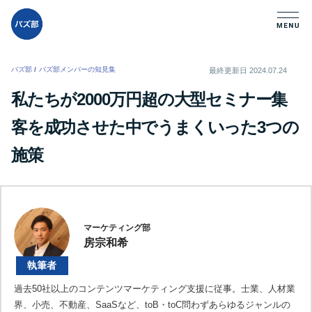
バズ部
/
バズ部メンバーの知見集
/
最終更新日
2024.07.24
私たちが2000万円超の大型セミナー集
客を成功させた中でうまくいった3つの
施策
マーケティング部
房宗和希
執筆者
過去50社以上のコンテンツマーケティング支援に従事。士業、人材業
界、小売、不動産、SaaSなど、toB・toC問わずあらゆるジャンルの