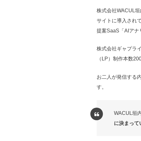
株式会社WACUL
サイトに導入され
提案SaaS「AI
株式会社ギャプラ
（LP）制作本数2
お二人が発信する
す。
WACUL垣
に決まって