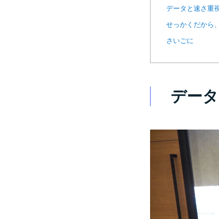
データと速さ重視
せっかくだから
さいごに
データ