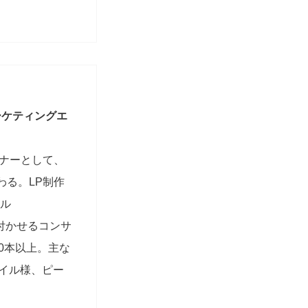
ーケティングエ
ンナーとして、
わる。LP制作
ール
根付かせるコンサ
0本以上。主な
タイル様、ピー