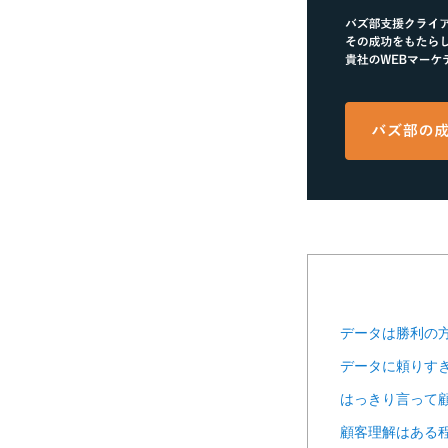
データは勝利の
データに頼りす
はっきり言って
顧客理解はある