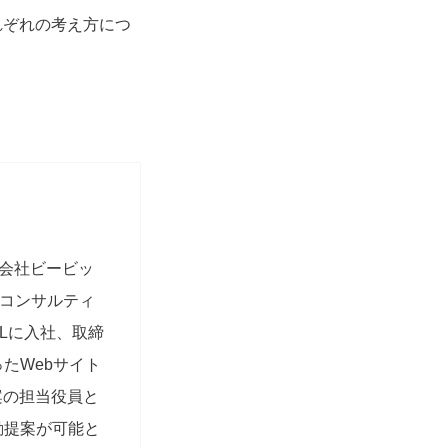
れぞれの考え方につ
式会社ビービッ
 コンサルティ
ULに入社、取締
たWebサイト
案の担当役員と
動提案が可能と