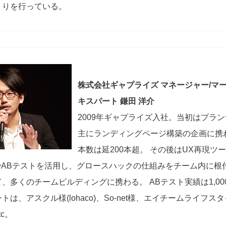
くりを行っている。
株式会社ギャプライズ マネージャー/マ
キスパート 鎌田 洋介
2009年ギャプライズ入社。当初はプラ
主にランディングページ構築の企画に携
本数は延200本超。 その後はUX再現ツ
ale）やABテストを活用し、グロースハックの仕組みをチーム内に
、多くのチームビルディングに携わる。 ABテスト実績は1,00
トは、アスクル様(lohaco)、So-net様、エイチームライフス
c。