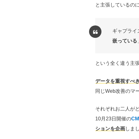
と主張しているの
ギャプライ
嵌っている
という全く違う主
データを重視すべ
同じWeb改善のマ
それぞれお二人が
10月23日開催の
C
ションを企画
しま