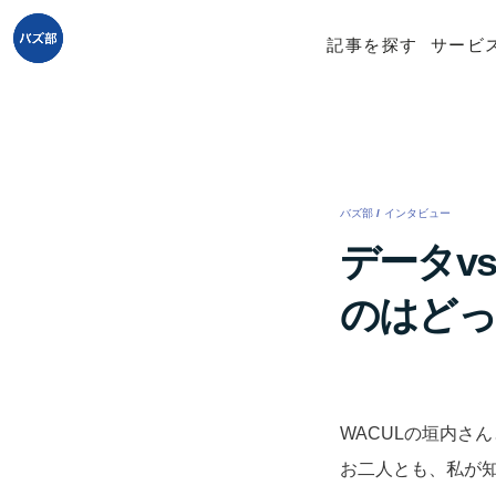
記事を探す
サービ
バズ部
/
インタビュー
/
データv
のはどっ
WACULの垣内さ
お二人とも、私が知