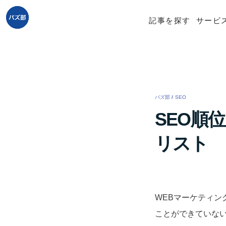
記事を探す
サービ
バズ部
/
SEO
/
SEO順
リスト
WEBマーケティン
ことができていな