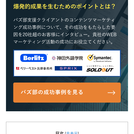
目次
[
非表示
]