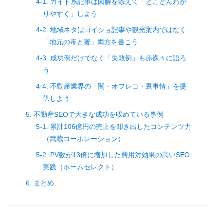
4-1. ガイド系記事は図解を添えて「とことんわか
りやすく」しよう
4-2. 地域ネタはヨイショ記事や観光案内ではなく
「地元の毒と蜜」両方を書こう
4-3. 成功例だけでなく「失敗例」も赤裸々に語ろ
う
4-4. 不動産業界の「闇・オフレコ・裏事情」を提
供しよう
5. 不動産SEOで大きな成功を収めている事例
5-1. 累計106億円の売上を叩き出したコンテンツ力
（武蔵コーポレーション）
5-2. PV数が13倍に増加した費用対効果の高いSEO
実践（ホームセレクト）
6. まとめ