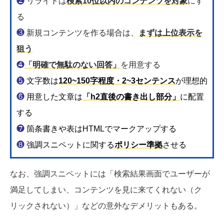
❷
リライトは
検索10位以内のコンテンツを対象
にす
る
❸
新規コンテンツを作る場合は、
まずは上位表示を
狙う
❹
「明確で無駄のない回答」
を用意する
❺
文字数は
120~150字程度・2~3センテンス
が理想的
❻
用意した文章は
「h2直後の書き出し部分」
に配置
する
❼
箇条書きや表はHTMLでマークアップする
❽
強調スニペットに関する
ポリシー準拠
させる
なお、強調スニペットには「検索結果画面でユーザーが
満足してしまい、コンテンツを見に来てくれない（ク
リックされない）」などの意外なデメリットもある。