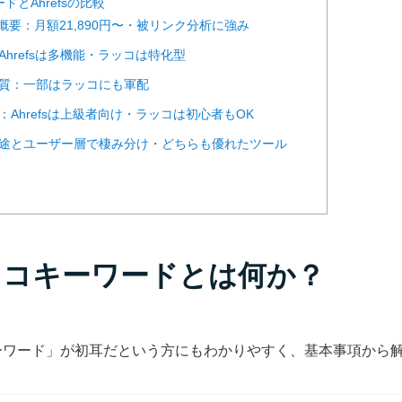
ドとAhrefsの比較
efsの概要：月額21,890円〜・被リンク分析に強み
面：Ahrefsは多機能・ラッコは特化型
タの質：一部はラッコにも軍配
勝手：Ahrefsは上級者向け・ラッコは初心者もOK
評：用途とユーザー層で棲み分け・どちらも優れたツール
ラッコキーワードとは何か？
ーワード」が初耳だという方にもわかりやすく、基本事項から