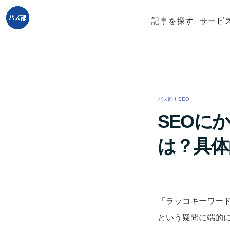
記事を探す
サービ
バズ部
/
SEO
/
SEOに
は？具体
「ラッコキーワー
という疑問に端的