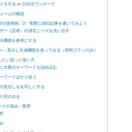
をメモする or CSVダウンロード
ボリュームの確認
者向けの使用例〈2〉実際にSEO記事を書いてみよう
ユーザー（読者）の潜在ニーズを洗い出す
し抽出機能を参考にする
タイトル・見出し生成機能を使ってみる（有料プランのみ）
意したい誤った使い方
くもに大量のキーワードを詰め込む
グキーワードばかり狙う
イトの見出しを丸写しにする
に振り回される
ワードの強み・限界
長所
弱み