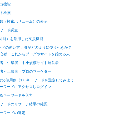
抽出機能
サイト検索
検索数（検索ボリューム）の表示
キーワード調査
（人工知能）を活用した支援機能
ワードの使い方：誰がどのように使うべきか？
O超初心者・これからブログやサイトを始める人
O初心者～中級者・中小規模サイト運営者
O中級者～上級者・プロのマーケター
者向けの使用例〈1〉キーワードを選定してみよう
コキーワードにアクセスしログイン
となるキーワードを入力
キーワードのリサーチ結果の確認
なキーワードの選定