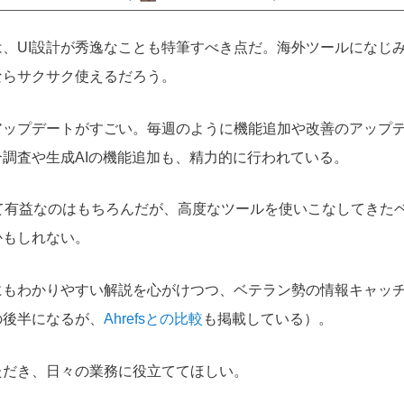
、UI設計が秀逸なことも特筆すべき点だ。海外ツールになじ
ならサクサク使えるだろう。
アップデートがすごい。毎週のように機能追加や改善のアップ
調査や生成AIの機能追加も、精力的に行われている。
って有益なのはもちろんだが、高度なツールを使いこなしてきた
かもしれない。
にもわかりやすい解説を心がけつつ、ベテラン勢の情報キャッ
の後半になるが、
Ahrefsとの比較
も掲載している）。
ただき、日々の業務に役立ててほしい。