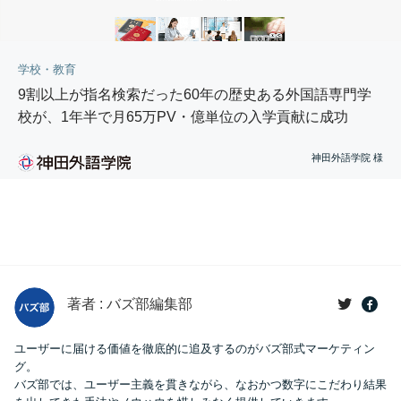
学校・教育
9割以上が指名検索だった60年の歴史ある外国語専門学
校が、1年半で月65万PV・億単位の入学貢献に成功
神田外語学院 様
著者 : バズ部編集部
ユーザーに届ける価値を徹底的に追及するのがバズ部式マーケティン
グ。
バズ部では、ユーザー主義を貫きながら、なおかつ数字にこだわり結果