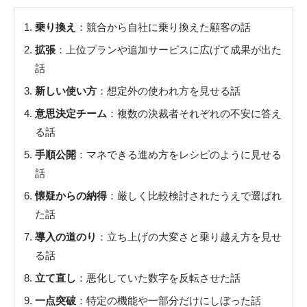
乗り換え
：競合から自社に乗り換えた顧客の話
拡張
：上位プランや追加サービスに広げて成果が出た
話
新しい使い方
：想定外の使われ方を見せる話
意思決定チーム
：複数の決裁者それぞれの不安に答え
る話
手順公開
：マネできる進め方をレシピのように見せる
話
懐疑からの納得
：厳しく比較検討されたうえで選ばれ
た話
導入の道のり
：立ち上げの大変さと乗り越え方を見せ
る話
立て直し
：悪化していた数字を反転させた話
一点突破
：特定の機能や一部分だけにしぼった話