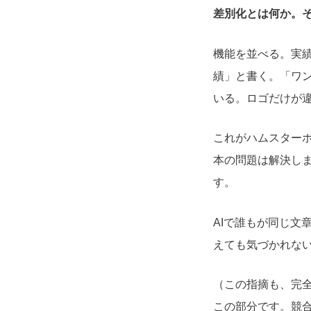
差別化とは何か。
機能を並べる。実
績」と書く。「ワ
いる。ロゴだけが
これがハムスターホ
本の問題は解決し
す。
AIで誰もが同じ文
えても気づかれな
（この指摘も、完
この部分です。競