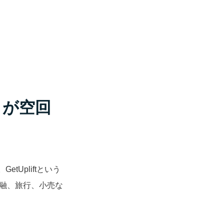
」が空回
tUpliftという
金融、旅行、小売な