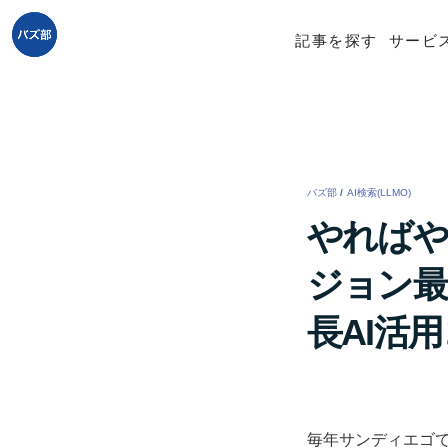
記事を探す
サービ
バズ部
/
AI検索(LLMO)
/
やればや
ジョン最
長AI活
毎年サンディエゴで開催