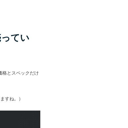
売ってい
と価格とスペックだけ
りますね。）