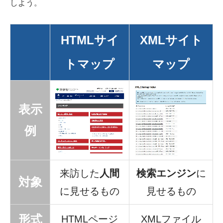
しよう。
HTMLサイ
XMLサイト
トマップ
マップ
表示
例
来訪した
人間
検索エンジン
に
対象
に見せるもの
見せるもの
形式
HTMLページ
XMLファイル