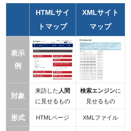
HTMLサイ
XMLサイト
トマップ
マップ
表示
例
来訪した
人間
検索エンジン
に
対象
に見せるもの
見せるもの
形式
HTMLページ
XMLファイル