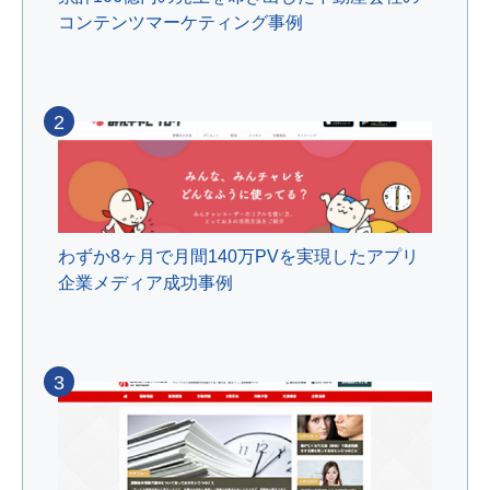
コンテンツマーケティング事例
2
わずか8ヶ月で月間140万PVを実現したアプリ
企業メディア成功事例
3