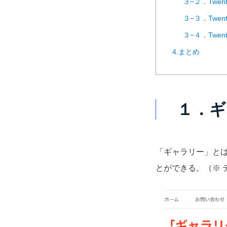
３−２．Twen
３−３．Twen
３−４．Twen
4.まとめ
１．ギ
「ギャラリー」と
とができる。
（※ 