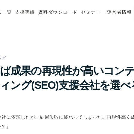
ス一覧
支援実績
資料ダウンロード
セミナー
運営者情報
ング
/
ば成果の再現性が高いコン
ィング(SEO)支援会社を選
援会社に依頼したが、結局失敗に終わってしまった。再現性高く
か？」