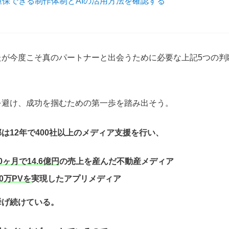
担保できる制作体制とAIの活用方法を確認する
たが今度こそ真のパートナーと出会うために必要な上記5つの判
を避け、成功を掴むための第一歩を踏み出そう。
は12年で400社以上のメディア支援を行い、
0ヶ月で14.6億円
の売上を産んだ不動産メディア
0万PVを
実現したアプリメディア
挙げ続けている。