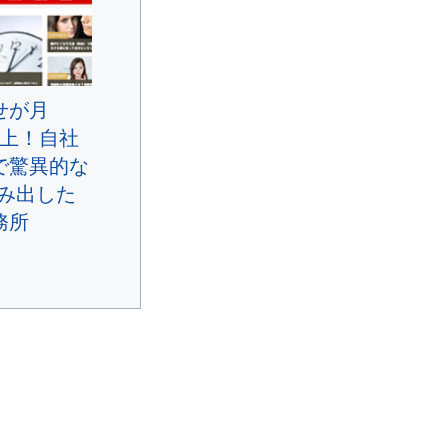
せが月
件以上！自社
で驚異的な
生み出した
務所