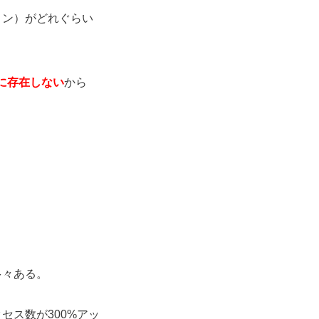
ョン）がどれぐらい
に存在しない
から
多々ある。
セス数が300%アッ