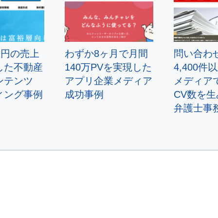
億円の売上
わずか8ヶ月で月間
問い合わ
した不動産
140万PVを実現した
4,400
ンテンツ
アプリ企業メディア
メディア
ィング事例
成功事例
CV数を
弁護士事