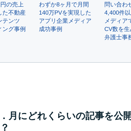
億円の売上
わずか8ヶ月で月間
問い合わ
した不動産
140万PVを実現した
4,400
ンテンツ
アプリ企業メディア
メディア
ィング事例
成功事例
CV数を
弁護士事
．月にどれくらいの記事を公
？