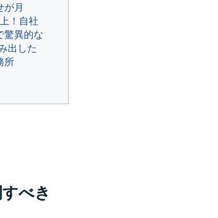
せが月
件以上！自社
で驚異的な
生み出した
務所
開すべき