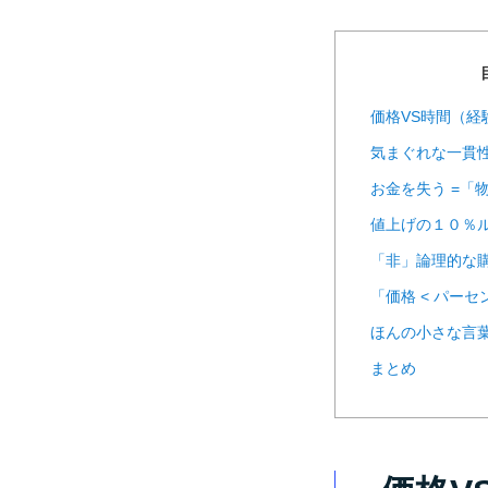
価格VS時間（経
気まぐれな一貫
お金を失う =「
値上げの１０％
「非」論理的な
「価格 < パー
ほんの小さな言
まとめ