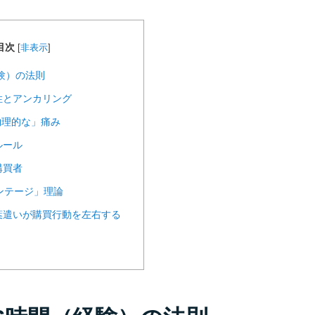
目次
[
非表示
]
験）の法則
性とアンカリング
物理的な」痛み
ルール
購買者
センテージ」理論
葉遣いが購買行動を左右する