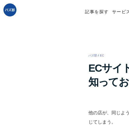
記事を探す
サービ
バズ部
/
EC
/
ECサイ
知ってお
他の店が、同じよ
じてしまう。