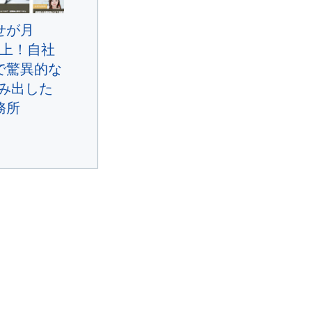
せが月
件以上！自社
で驚異的な
生み出した
務所