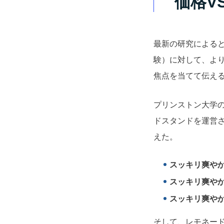
価格V
最新の研究による
験）に対して、よ
焦点を当てて伝え
プリンストン大学
ドスタンドを運営
えた。
スッキリ爽や
スッキリ爽や
スッキリ爽や
そして、レモネー