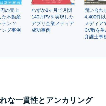
億円の売上
わずか8ヶ月で月間
問い合わ
した不動産
140万PVを実現した
4,400
ンテンツ
アプリ企業メディア
メディア
ィング事例
成功事例
CV数を
弁護士事
れな一貫性とアンカリング