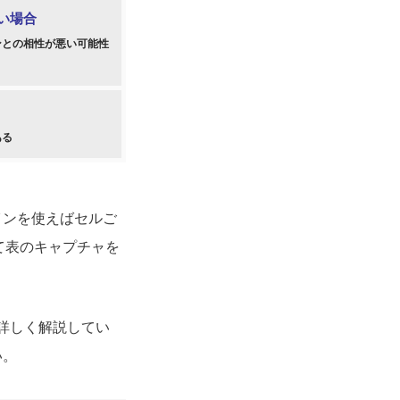
い場合
ンとの相性が悪い可能性
ある
インを使えばセルご
て表のキャプチャを
を詳しく解説してい
い。