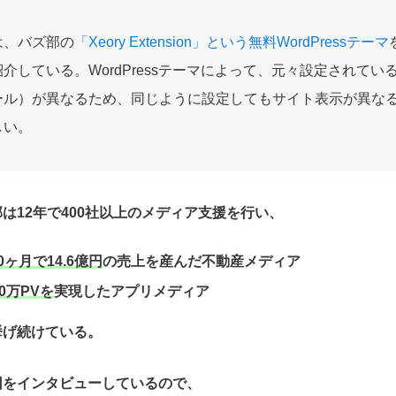
は、バズ部の
「Xeory Extension」という無料WordPressテーマ
介している。WordPressテーマによって、元々設定されてい
ール）が異なるため、同じように設定してもサイト表示が異な
しい。
は12年で400社以上のメディア支援を行い、
0ヶ月で14.6億円
の売上を産んだ不動産メディア
0万PVを
実現したアプリメディア
挙げ続けている。
因をインタビューしているので、