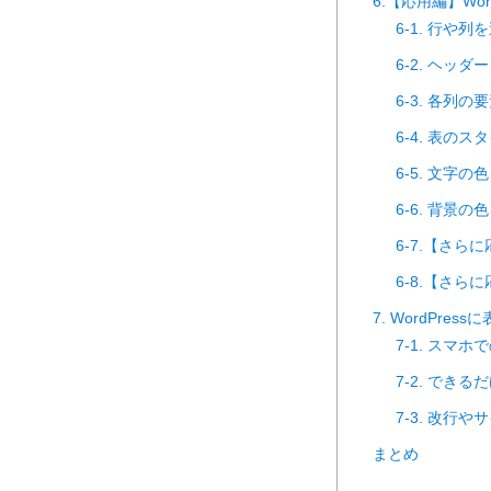
6.【応用編】Wo
6-1. 行や
6-2. ヘッ
6-3. 各列
6-4. 表の
6-5. 文字
6-6. 背景
6-7.【さ
6-8.【さ
7. WordPre
7-1. スマ
7-2. で
7-3. 改行
まとめ