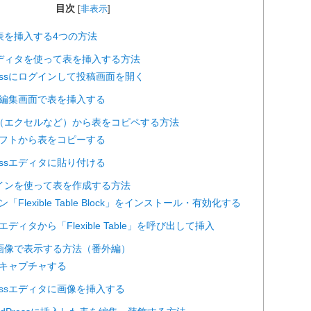
目次
[
非表示
]
ssに表を挿入する4つの方法
essエディタを使って表を挿入する方法
dPressにログインして投稿画面を開く
ック編集画面で表を挿入する
ト（エクセルなど）から表をコピペする方法
算ソフトから表をコピーする
dPressエディタに貼り付ける
グインを使って表を作成する方法
ン「Flexible Table Block」をインストール・有効化する
クエディタから「Flexible Table」を呼び出して挿入
ず画像で表示する方法（番外編）
画面キャプチャする
dPressエディタに画像を挿入する