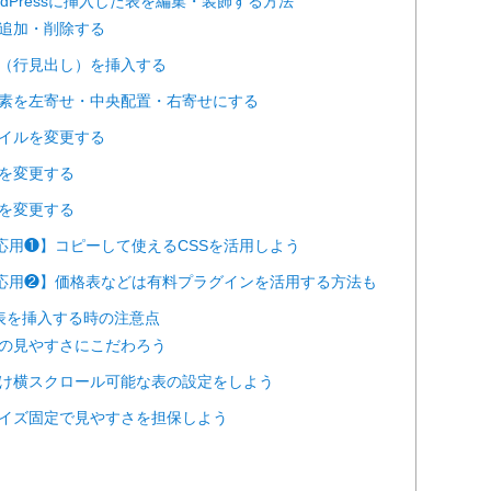
rdPressに挿入した表を編集・装飾する方法
列を追加・削除する
ダー（行見出し）を挿入する
の要素を左寄せ・中央配置・右寄せにする
スタイルを変更する
の色を変更する
の色を変更する
らに応用❶】コピーして使えるCSSを活用しよう
らに応用❷】価格表などは有料プラグインを活用する方法も
ssに表を挿入する時の注意点
ホでの見やすさにこだわろう
きるだけ横スクロール可能な表の設定をしよう
やサイズ固定で見やすさを担保しよう