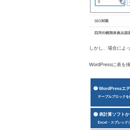
しかし、場合によ
WordPressに
❶ WordPressエ
テーブルブロックを
❷ 表計算ソフト
Excel・スプレッ