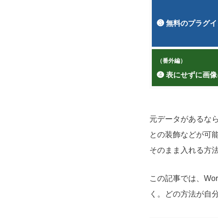
❸ 無料のプラグ
（番外編）
❹ 表にせずに画
元データがあるな
との装飾などが可能
そのまま入れる方
この記事では、Wo
く。どの方法が自