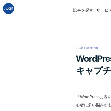
記事を探す
サービ
バズ部
/
WordPress
/
WordP
キャプチ
「WordPress
心者に多い悩みか