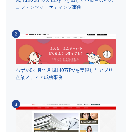
累計106億円の売上を叩き出した不動産会社の
コンテンツマーケティング事例
2
わずか8ヶ月で月間140万PVを実現したアプリ
企業メディア成功事例
3