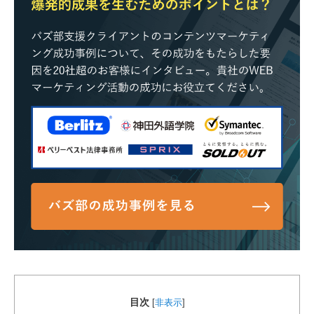
目次
[
非表示
]