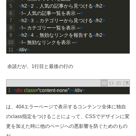
5
<
h2
>
２．人気の記事から見つける
<
/
h2
>
6
<
!
--
人気の記事一覧を表示
--
>
7
<
h2
>
３．カテゴリーから見つける
<
/
h2
>
8
<
!
--
カテゴリー一覧を表示
--
>
9
<
h2
>
４．無効なリンクを報告する
<
/
h2
>
10
<
!
--
無効なリンクを表示
--
>
11
<
/
div
>
余談だが、1行目と最後の行の
1
<
div 
class
=“
content
-
none
”
>
<
/
div
>
は、404エラーページで表示するコンテンツ全体に独自
のclass指定をつけることによって、CSSでデザインに変
更を加えた時に他のページへの悪影響を防ぐためのもの
だ。