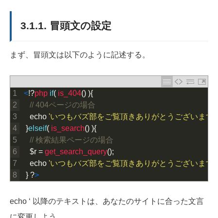
3.1.1. 冒頭文の設定
まず、冒頭文は以下のように記述する。
1
<
!
?
php 
if
(
is_404
(
)
)
{
2
// 404ページの場合
3
echo
'いつもバズ部をご覧頂きありがとうございます
4
}
elseif
(
is_search
(
)
)
{
5
// 検索結果ページの場合
6
$
r
=
get_search_query
(
)
;
7
echo
'いつもバズ部をご覧頂きありがとうございます。
8
}
?
>
echo ‘ 以降のテキストは、あなたのサイトに合った文言
に変更しよう。