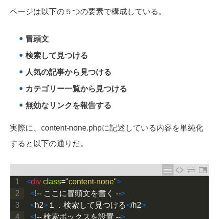
ページは以下の５つの要素で構成している。
冒頭文
検索して見つける
人気の記事から見つける
カテゴリー一覧から見つける
無効なリンクを報告する
実際に、content-none.phpに記述している内容を単純化
すると以下の通りだ。
1
<
div 
class
=
"content-none"
>
2
<
!
--
ここに冒頭文を書く
--
>
3
<
h2
>
１．検索して見つける
<
/
h2
>
4
<
!
--
検索ボックスを設置
--
>