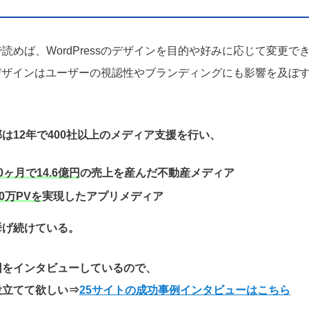
読めば、WordPressのデザインを目的や好みに応じて変更で
ssのデザインはユーザーの視認性やブランディングにも影響を及ぼ
。
は12年で400社以上のメディア支援を行い、
0ヶ月で14.6億円
の売上を産んだ不動産メディア
0万PVを
実現したアプリメディア
挙げ続けている。
因をインタビューしているので、
役立てて欲しい
⇒
25サイトの成功事例インタビューはこちら