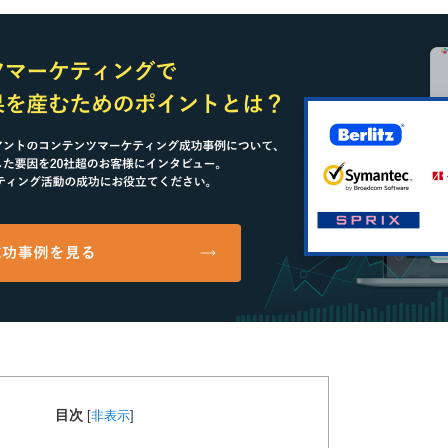
目次
[
非表示
]