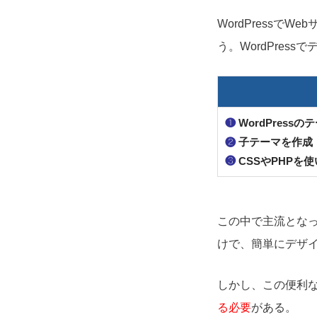
WordPress
う。WordPres
❶
WordPress
❷
子テーマを作成
❸
CSSやPHPを
この中で主流となっ
けで、簡単にデザ
しかし、この便利
る必要
がある。