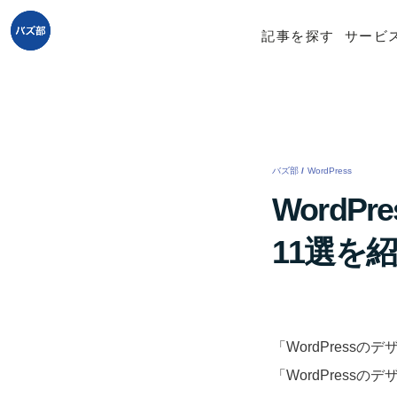
記事を探す
サービ
バズ部
/
WordPress
/
Word
11選を
「WordPress
「WordPress