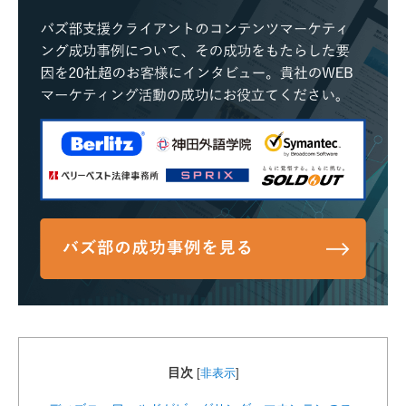
目次
[
非表示
]