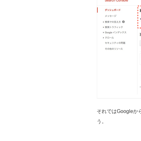
それではGoogl
う。