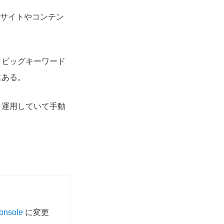
るサイトやコンテン
くビッグキーワード
にある。
ト運用していて手動
onsole
に変更