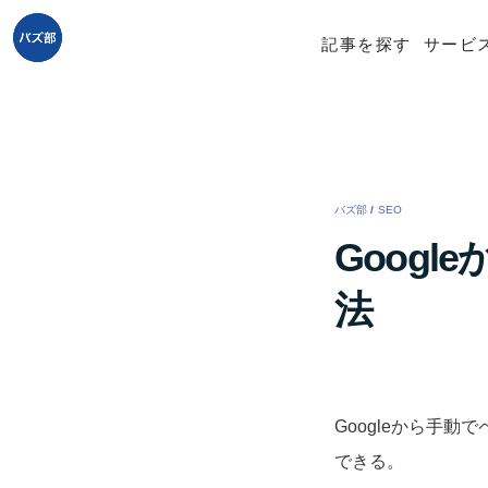
記事を探す
サービ
バズ部
/
SEO
/
Goog
法
Googleから手動
できる。