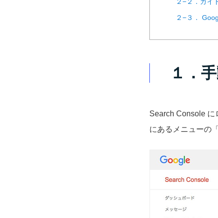
２−２．ガイ
２−３． Go
１．手
Search Con
にあるメニューの