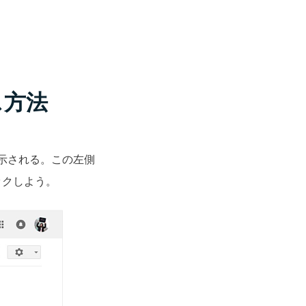
ス方法
が表示される。この左側
ックしよう。