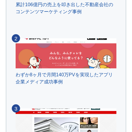
累計106億円の売上を叩き出した不動産会社の
コンテンツマーケティング事例
2
わずか8ヶ月で月間140万PVを実現したアプリ
企業メディア成功事例
3