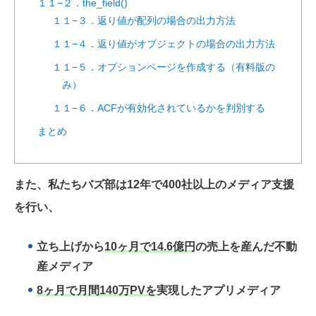
１１−２．the_field()
１１−３．返り値が配列の場合の出力方法
１１−４．返り値がオブジェクトの場合の出力方法
１１−５．オプションページを作成する（有料版の
み）
１１−６．ACFが有効化されているかを判別する
まとめ
また、私たちバズ部は12年で400社以上のメディア支援
を行い、
立ち上げから
10ヶ月で14.6億円
の売上を産んだ不動
産メディア
8ヶ月で月間140万PVを
実現したアプリメディア