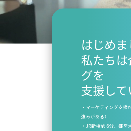
はじめま
私たちは
グを
支援して
マーケティング支援
強みがある）
JR新橋駅 6分、都営