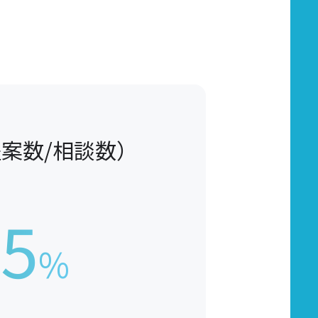
案数/相談数）
55
%